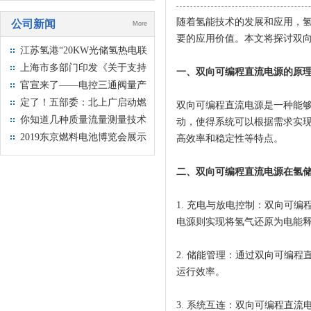
随着氢能技术的发展和应用，
公司新闻
More
要的应用价值。本文将探讨双
江苏氢港“20KW光储氢热电联
供系统“落地上海交大农学院
上海市多部门印发《关于支持
一、双向可编程直流电源的原
本市燃料电池汽车产业发展若
官宣来了——电控三通阀量产
干政策》的通知
在即！！！
定了！五部委：北上广启动燃
双向可编程直流电源是一种能
料电池汽车示范应用工作通知
你知道几种质量流量测量技术
动，使得系统可以根据需求实
2019东京燃料电池博览会展示
高效率和稳定性等特点。
30万Ene-Farms成果
二、双向可编程直流电源在氢
1. 充电与放电控制：双向可
电源则实现将氢气还原为电能
2. 储能管理：通过双向可编
运行效率。
3. 系统互连：双向可编程直