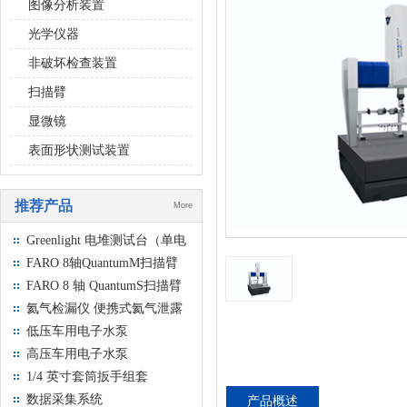
图像分析装置
光学仪器
非破坏检查装置
扫描臂
显微镜
表面形状测试装置
推荐产品
More
Greenlight 电堆测试台（单电
池和部件测试）
FARO 8轴QuantumM扫描臂
FARO 8 轴 QuantumS扫描臂
氦气检漏仪 便携式氦气泄露
检测仪
低压车用电子水泵
高压车用电子水泵
1/4 英寸套筒扳手组套
数据采集系统
产品概述