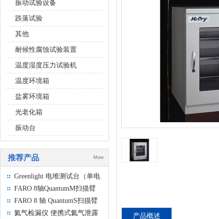
振动试验设备
跌落试验
其他
耐候性腐蚀试验装置
温度湿度压力试验机
温度环境箱
盐雾环境箱
光老化箱
振动台
推荐产品
More
Greenlight 电堆测试台（单电
池和部件测试）
FARO 8轴QuantumM扫描臂
FARO 8 轴 QuantumS扫描臂
氦气检漏仪 便携式氦气泄露
产品概述