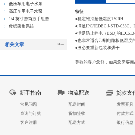
检测仪
低压车用电子水泵
高压车用电子水泵
特征
1/4 英寸套筒扳手组套
●稳定维持超低湿度1％RH
●满足IPC/JEDEC J-STD-033C、
数据采集系统
●满足防止静电（ESD)的IEC6134
●也非常适合印刷电路板低湿度的管理
相关文章
More
●没必要重新包装和烘干
尊敬的客户您好，如果您需要商
新手指南
物流配送
货款支
常见问题
配送时间
发票开具
查询与订购
货物签收
付款方式
客户注册
配送方式
银行信息