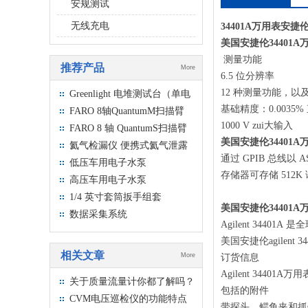
安规测试
无线充电
34401A万用表安
美国安捷伦34401
测量功能
推荐产品
More
6.5 位分辨率
12 种测量功能，以
Greenlight 电堆测试台（单电
池和部件测试）
基础精度：0.0035%
FARO 8轴QuantumM扫描臂
1000 V zui大输入
FARO 8 轴 QuantumS扫描臂
美国安捷伦34401A
氦气检漏仪 便携式氦气泄露
通过 GPIB 总线以 A
检测仪
低压车用电子水泵
存储器可存储 512K
高压车用电子水泵
1/4 英寸套筒扳手组套
美国安捷伦34401A
数据采集系统
Agilent 34
美国安捷伦agilent 
相关文章
More
订货信息
Agilent 34401A万用
关于质量流量计你都了解吗？
包括的附件
CVM电压巡检仪的功能特点
带探头，鳄鱼夹和抓钩