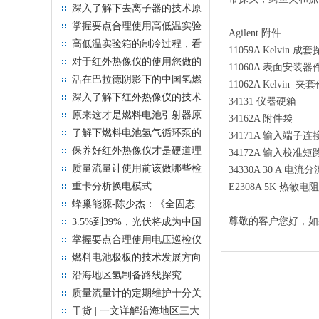
及其用途
深入了解下去离子器的技术原
理
掌握要点合理使用高低温实验
Agilent 附件
箱
高低温实验箱的制冷过程，看
11059A Kelvin 成
了你就懂！
对于红外热像仪的使用您做的
11060A 表面安装
正确吗？看这里！
活在巴拉德阴影下的中国氢燃
11062A Kelvin 夹
料电池该何去何从？
深入了解下红外热像仪的技术
34131 仪器硬箱
原理
原来这才是燃料电池引射器原
34162A 附件袋
理问题的实质！
了解下燃料电池氢气循环泵的
34171A 输入端子
实用技术
保养好红外热像仪才是硬道理
34172A 输入校准
质量流量计使用前该做哪些检
34330A 30 A 电流
查？
重卡分析换电模式
E2308A 5K 热敏电
蜂巢能源-陈少杰：《全固态
锂电池技术研发挑战与思考》
尊敬的客户您好，如
3.5%到39%，光伏将成为中国
未来！
掌握要点合理使用电压巡检仪
燃料电池极板的技术发展方向
沿海地区氢制备路线探究
质量流量计的定期维护十分关
键
干货 | 一文详解沿海地区三大