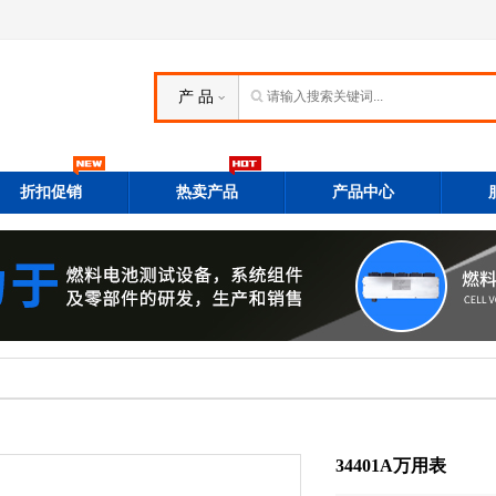
产 品
折扣促销
热卖产品
产品中心
34401A万用表