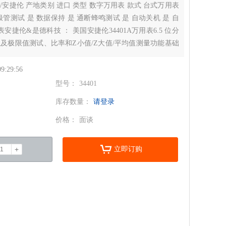
lent/安捷伦 产地类别 进口 类型 数字万用表 款式 台式万用表
管测试 是 数据保持 是 通断蜂鸣测试 是 自动关机 是 自
用表安捷伦&是德科技 ： 美国安捷伦34401A万用表6.5 位分
以及极限值测试、比率和Z小值/Z大值/平均值测量功能基础
.06% 交流1000 V Z大输入
09:29:56
型号：
34401
库存数量：
请登录
价格：
面谈
立即订购