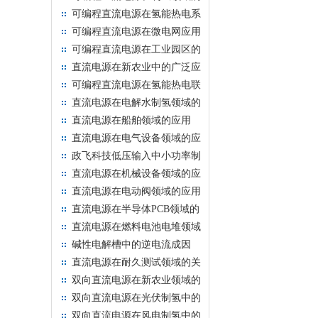
应用
可编程直流电源在氢能热电系
统中的应用
可编程直流电源在微电网应用
中的关键作用
可编程直流电源在工业园区的
智能能源管理中的关键作用
直流电源在新农业中的广泛应
用
可编程直流电源在氢能热电联
供系统的创新应用
直流电源在电解水制氢领域的
前沿应用
直流电源在船舶领域的应用
直流电源在电气设备领域的应
用
政飞科技低压输入中小功率制
氢电源解决方案
直流电源在机械设备领域的应
用
直流电源在电动阀领域的应用
直流电源在半导体PCB领域的
应用
直流电源在燃料电池电堆领域
的应用
碱性电解槽中的逆电流成因
直流电源在耐久测试领域的关
键作用和技术创新
双向直流电源在新农业领域的
应用
双向直流电源在光伏制氢中的
应用
双向直流电源在风电制氢中的