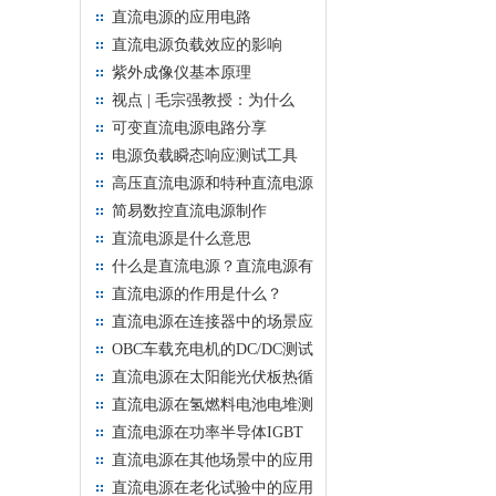
直流电源的应用电路
直流电源负载效应的影响
紫外成像仪基本原理
视点 | 毛宗强教授：为什么
非“氢”不可？
可变直流电源电路分享
电源负载瞬态响应测试工具
高压直流电源和特种直流电源
俩者区别
简易数控直流电源制作
直流电源是什么意思
什么是直流电源？直流电源有
什么用？
直流电源的作用是什么？
直流电源在连接器中的场景应
用
OBC车载充电机的DC/DC测试
场景应用
直流电源在太阳能光伏板热循
环的场景应用
直流电源在氢燃料电池电堆测
试应用
直流电源在功率半导体IGBT
老化测试应用
直流电源在其他场景中的应用
直流电源在老化试验中的应用