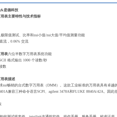
捷伦&是德科技
A万用表主要特性与技术指标
及极限值测试、比率和zui小值/zui大值/平均值测量功能
 直流，0.06% 交流
万用表
六位半数字万用表系统功能
SCII 格式输出 1000 个读数/秒
 读数
万用表
描述
401A 是全球zui畅销的台式数字万用表（DMM）。这款工业标准的万用表具
34401A兼容三种命令语言SCPI、agilent 3478A和FLUKE 8840A/4
表
的测试线套件，intuilink连通性软件，操作手册，服务手册，校准证书