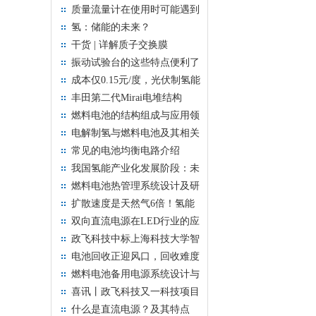
制氢技术路线
质量流量计在使用时可能遇到
哪些问题？如何解决？
氢：储能的未来？
干货 | 详解质子交换膜
（PEM）水电解制氢
振动试验台的这些特点便利了
众多行业
成本仅0.15元/度，光伏制氢能
否成为国家能源结构调整的重
丰田第二代Mirai电堆结构
要手段？
燃料电池的结构组成与应用领
域
电解制氢与燃料电池及其相关
过程展示
常见的电池均衡电路介绍
我国氢能产业化发展阶段：未
来3-5年单个企业的规划超过
燃料电池热管理系统设计及研
全行业，算不算进入爆发期？
究
扩散速度是天然气6倍！氢能
真的安全吗？
双向直流电源在LED行业的应
用
政飞科技中标上海科技大学智
慧低碳电网科研平台
电池回收正迎风口，回收难度
如何，现今技术状况怎样?
燃料电池备用电源系统设计与
控制研究
喜讯丨政飞科技又一科技项目
申报成功
什么是直流电源？及其特点