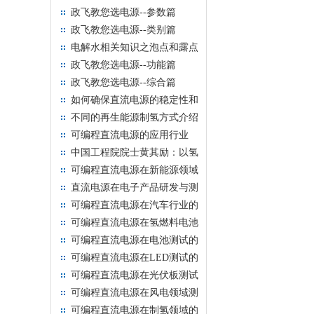
政飞教您选电源--参数篇
政飞教您选电源--类别篇
电解水相关知识之泡点和露点
政飞教您选电源--功能篇
政飞教您选电源--综合篇
如何确保直流电源的稳定性和
可靠性
不同的再生能源制氢方式介绍
可编程直流电源的应用行业
中国工程院院士黄其励：以氢
电耦合为支撑 加快构建新型
可编程直流电源在新能源领域
能源体系
中的应用
直流电源在电子产品研发与测
试领域中的应用
可编程直流电源在汽车行业的
应用
可编程直流电源在氢燃料电池
测试的应用
可编程直流电源在电池测试的
应用
可编程直流电源在LED测试的
应用
可编程直流电源在光伏板测试
的应用
可编程直流电源在风电领域测
试的应用
可编程直流电源在制氢领域的