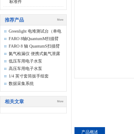
标准件
推荐产品
More
Greenlight 电堆测试台（单电
池和部件测试）
FARO 8轴QuantumM扫描臂
FARO 8 轴 QuantumS扫描臂
氦气检漏仪 便携式氦气泄露
检测仪
低压车用电子水泵
高压车用电子水泵
1/4 英寸套筒扳手组套
数据采集系统
相关文章
More
产品概述