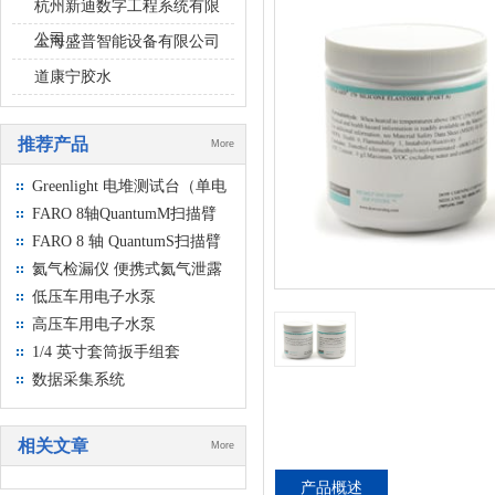
杭州新迪数字工程系统有限
公司
上海盛普智能设备有限公司
道康宁胶水
推荐产品
More
Greenlight 电堆测试台（单电
池和部件测试）
FARO 8轴QuantumM扫描臂
FARO 8 轴 QuantumS扫描臂
氦气检漏仪 便携式氦气泄露
检测仪
低压车用电子水泵
高压车用电子水泵
1/4 英寸套筒扳手组套
数据采集系统
相关文章
More
产品概述